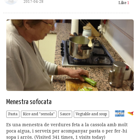
2017-04-28
Like
1
Menestra sofocata
Pasta
Rice and "semola"
Sauce
Vegtable and soup
Es una menestra de verdures feta a la cassola amb molt
poca aigua, i serveix per acompanyar pasta o per fer-hi
sopa i arròs. (Visited 341 times, 1 visits today)